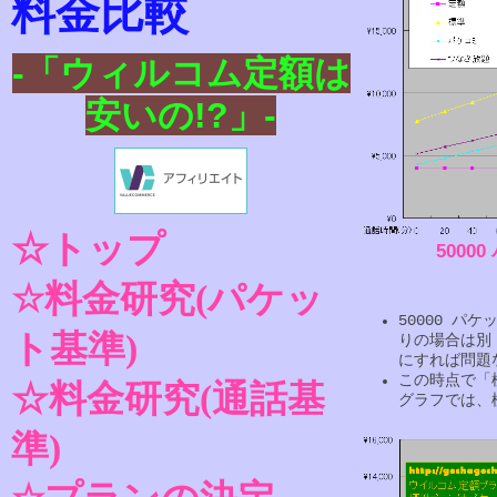
料金比較
-「ウィルコム定額は
安いの!?」-
☆トップ
5000
☆料金研究(パケッ
50000 パ
ト基準)
りの場合は別
にすれば問題
この時点で「
☆料金研究(通話基
グラフでは、
準)