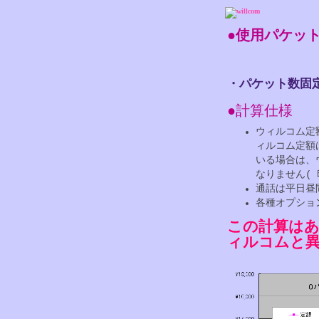
●使用パケッ
・パケット数固
●計算仕様
ウィルコム定額
ィルコム定額
いる場合は、
なりません(
通話は平日昼間
各種オプショ
この計算は
ィルコムと