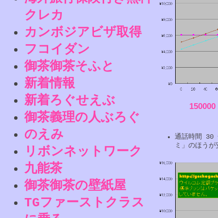
クレカ
カンボジアビザ取得
フコイダン
御茶御茶そふと
新着情報
新着ろぐせえぶ
15000
御茶義理の人ぶろぐ
のえみ
通話時間 3
ミ」のほうが
リボンネットワーク
九能茶
御茶御茶の壁紙屋
TGファーストクラス